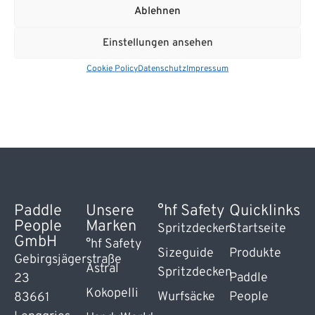
Ocoee Padded Dividers
Ablehnen
Die Divider von Watershed bestehen aus Fleece und
gepolstertem, geschlossenzelligem Schaumstoff und sind
Einstellungen ansehen
mit Klettverschlüsse…
Cookie Policy
Datenschutz
Impressum
Paddle
Unsere
°hf Safety
Quicklinks
People
Marken
Spritzdecken
Startseite
GmbH
°hf Safety
Sizeguide
Produkte
Gebirgsjägerstraße
Astral
Spritzdecken
Paddle
23
Kokopelli
Wurfsäcke
People
83661