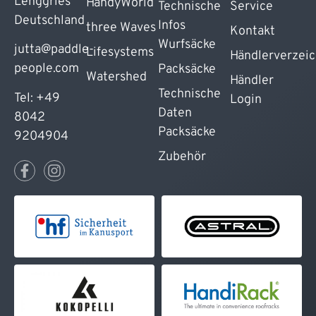
Lenggries
HandyWorld
Technische
Service
Deutschland
Infos
three Waves
Kontakt
Wurfsäcke
jutta@paddle-
Lifesystems
Händlerverzeic
people.com
Packsäcke
Watershed
Händler
Technische
Tel: +49
Login
Daten
8042
Packsäcke
9204904
Zubehör