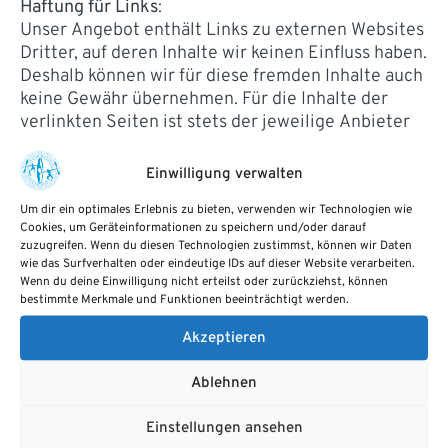
Haftung für Links
:
Unser Angebot enthält Links zu externen Websites
Dritter, auf deren Inhalte wir keinen Einfluss haben.
Deshalb können wir für diese fremden Inhalte auch
keine Gewähr übernehmen. Für die Inhalte der
verlinkten Seiten ist stets der jeweilige Anbieter
oder Betreiber der Seiten verantwortlich. Die
verlinkten Seiten wurden zum Zeitpunkt der
Einwilligung verwalten
Verlinkung auf mögliche Rechtsverstöße
Um dir ein optimales Erlebnis zu bieten, verwenden wir Technologien wie
überprüft. Rechtswidrige Inhalte waren zum
Cookies, um Geräteinformationen zu speichern und/oder darauf
Zeitpunkt der Verlinkung nicht erkennbar.
zuzugreifen. Wenn du diesen Technologien zustimmst, können wir Daten
wie das Surfverhalten oder eindeutige IDs auf dieser Website verarbeiten.
Eine permanente inhaltliche Kontrolle der
Wenn du deine Einwilligung nicht erteilst oder zurückziehst, können
verlinkten Seiten ist jedoch ohne konkrete
bestimmte Merkmale und Funktionen beeinträchtigt werden.
Anhaltspunkte einer Rechtsverletzung nicht
Akzeptieren
zumutbar. Bei Bekanntwerden von
Rechtsverletzungen werden wir derartige Links
Ablehnen
umgehend entfernen.
Urheberrecht:
Einstellungen ansehen