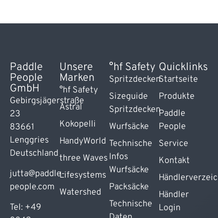
Paddle
Unsere
°hf Safety
Quicklinks
People
Marken
Spritzdecken
Startseite
GmbH
°hf Safety
Sizeguide
Produkte
Gebirgsjägerstraße
Astral
Spritzdecken
Paddle
23
Kokopelli
Wurfsäcke
People
83661
Lenggries
HandyWorld
Technische
Service
Deutschland
Infos
three Waves
Kontakt
Wurfsäcke
jutta@paddle-
Lifesystems
Händlerverzeic
people.com
Packsäcke
Watershed
Händler
Technische
Tel: +49
Login
Daten