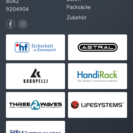
8042
Packsäcke
9204904
Zubehör