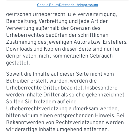
Die durch die Seitenbetreiber erstellten Inhalte
Cookie Policy
Datenschutz
Impressum
und Werke auf diesen Seiten unterliegen dem
deutschen Urheberrecht. Die Vervielfältigung,
Bearbeitung, Verbreitung und jede Art der
Verwertung außerhalb der Grenzen des
Urheberrechtes bedürfen der schriftlichen
Zustimmung des jeweiligen Autors bzw. Erstellers.
Downloads und Kopien dieser Seite sind nur für
den privaten, nicht kommerziellen Gebrauch
gestattet.
Soweit die Inhalte auf dieser Seite nicht vom
Betreiber erstellt wurden, werden die
Urheberrechte Dritter beachtet. Insbesondere
werden Inhalte Dritter als solche gekennzeichnet.
Sollten Sie trotzdem auf eine
Urheberrechtsverletzung aufmerksam werden,
bitten wir um einen entsprechenden Hinweis. Bei
Bekanntwerden von Rechtsverletzungen werden
wir derartige Inhalte umgehend entfernen.