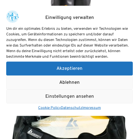
Einwilligung verwalten
Um dir ein optimales Erlebnis zu bieten, verwenden wir Technologien wie
Cookies, um Geräteinformationen zu speichern und/oder darauf
zuzugreifen. Wenn du diesen Technologien zustimmst, können wir Daten
Delta Inflatable Dry Bag Set
wie das Surfverhalten oder eindeutige IDs auf dieser Website verarbeiten.
Wenn du deine Einwilligung nicht erteilst oder zurückziehst, können
Das aufblasbare Delta Dry Bag Set ist die ultimative
bestimmte Merkmale und Funktionen beeinträchtigt werden.
Lösung für die wasserdichte Aufbewahrung. Die Delta Dry
Bags passen…
Akzeptieren
Ablehnen
Einstellungen ansehen
Cookie Policy
Datenschutz
Impressum