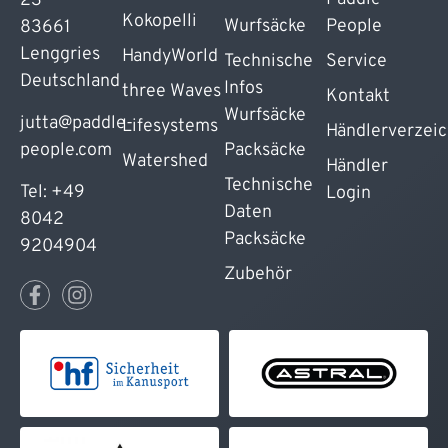
23
Kokopelli
Wurfsäcke
People
83661
Lenggries
HandyWorld
Technische
Service
Deutschland
Infos
three Waves
Kontakt
Wurfsäcke
jutta@paddle-
Lifesystems
Händlerverzeic
people.com
Packsäcke
Watershed
Händler
Technische
Tel: +49
Login
Daten
8042
Packsäcke
9204904
Zubehör