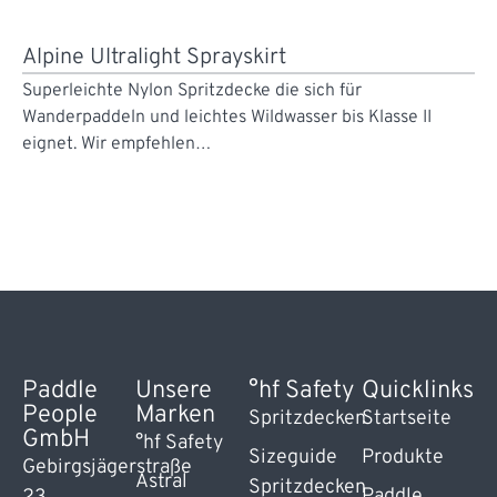
Alpine Ultralight Sprayskirt
Superleichte Nylon Spritzdecke die sich für
Wanderpaddeln und leichtes Wildwasser bis Klasse II
eignet. Wir empfehlen…
Paddle
Unsere
°hf Safety
Quicklinks
People
Marken
Spritzdecken
Startseite
GmbH
°hf Safety
Sizeguide
Produkte
Gebirgsjägerstraße
Astral
Spritzdecken
Paddle