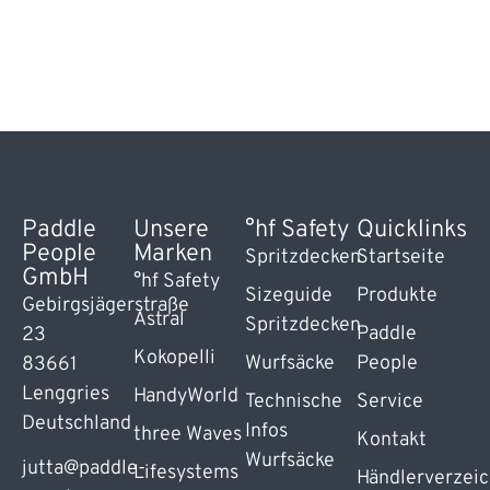
Paddle
Unsere
°hf Safety
Quicklinks
People
Marken
Spritzdecken
Startseite
GmbH
°hf Safety
Sizeguide
Produkte
Gebirgsjägerstraße
Astral
Spritzdecken
Paddle
23
Kokopelli
Wurfsäcke
People
83661
Lenggries
HandyWorld
Technische
Service
Deutschland
Infos
three Waves
Kontakt
Wurfsäcke
jutta@paddle-
Lifesystems
Händlerverzeic