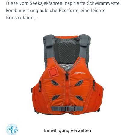
Diese vom Seekajakfahren inspirierte Schwimmweste
kombiniert unglaubliche Passform, eine leichte
Konstruktion,…
Astral V-Eight
Einwilligung verwalten
Die erste atmungsaktive Schwimmweste der Welt und ein