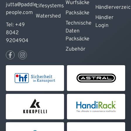
Wurfsäcke
jutta@paddle-
Lifesystems
Händlerverzeic
people.com
Packsäcke
Watershed
Händler
Technische
Tel: +49
Login
Daten
8042
Packsäcke
9204904
Zubehör