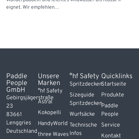
Wanderpaddeln und leichtes Wildwasser bis Klasse II
eignet. Wir empfehlen…
Paddle
Unsere
°hf Safety
Quicklinks
People
Marken
Spritzdecken
Startseite
GmbH
°hf Safety
Sizeguide
Produkte
Gebirgsjägerstraße
Astral
Spritzdecken
Paddle
23
Kokopelli
Wurfsäcke
People
83661
Lenggries
HandyWorld
Technische
Service
Deutschland
Infos
three Waves
Kontakt