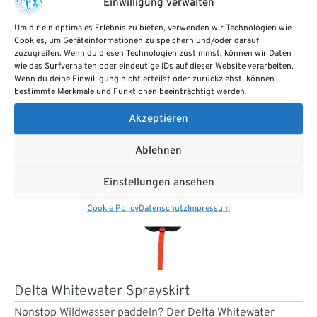
Einwilligung verwalten
Das Alpine Lake Paddle (4-Piece Breakdown) ist ein
Einsteigerpaddel, mit dem sich Paddler auf ruhigen
Um dir ein optimales Erlebnis zu bieten, verwenden wir Technologien wie
Cookies, um Geräteinformationen zu speichern und/oder darauf
Flüssen und Binnenseen…
zuzugreifen. Wenn du diesen Technologien zustimmst, können wir Daten
wie das Surfverhalten oder eindeutige IDs auf dieser Website verarbeiten.
Wenn du deine Einwilligung nicht erteilst oder zurückziehst, können
bestimmte Merkmale und Funktionen beeinträchtigt werden.
Akzeptieren
Ablehnen
Einstellungen ansehen
Cookie Policy
Datenschutz
Impressum
Delta Whitewater Sprayskirt
Nonstop Wildwasser paddeln? Der Delta Whitewater