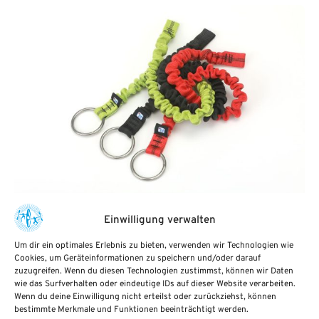
°hf Bungee Cowtail
Einwilligung verwalten
Rettungsausrüstung zum Einsatz in Verbindung mit
Um dir ein optimales Erlebnis zu bieten, verwenden wir Technologien wie
einem Schwimmwestenbrustgurt °hf Bungee Cowtails
Cookies, um Geräteinformationen zu speichern und/oder darauf
zuzugreifen. Wenn du diesen Technologien zustimmst, können wir Daten
sind für Paddler…
wie das Surfverhalten oder eindeutige IDs auf dieser Website verarbeiten.
Wenn du deine Einwilligung nicht erteilst oder zurückziehst, können
bestimmte Merkmale und Funktionen beeinträchtigt werden.